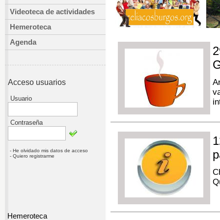
Videoteca de actividades
Hemeroteca
Agenda
2
G
A
Acceso usuarios
v
Usuario
i
Contraseña
1
- He olvidado mis datos de acceso
p
- Quiero registrarme
C
Q
Hemeroteca