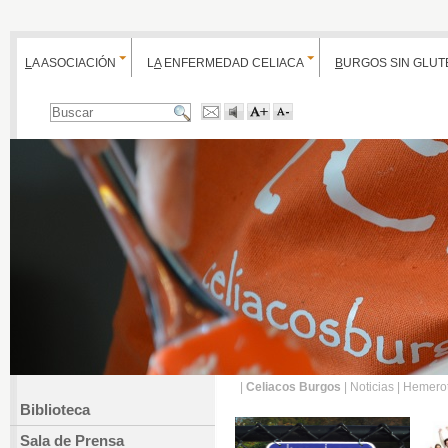
L
A ASOCIACIÓN
L
A
ENFERMEDAD CELIACA
B
URGOS SIN GLUT
|
Celiacos Burgos
|
Noticias
|
Hemero
Biblioteca
Sala de Prensa